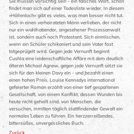
Sie müssen vorsichtig sein - ein falsches Wort, schon
findet man sich auf einer Todesliste wieder. In diesem
»Höllenloch« gibt es vieles, was man besser nicht tut.
Sich in einen verheirateten Mann verlieben, der nicht
nur ein wohlhabender, angesehener Prozessanwalt
ist, sondern auch noch Protestant. Sich einmischen,
wenn ein Schüler schikaniert und sein Vater fast
totgeprügelt wird. Gegen jede Vernunft beginnt
Cushla eine leidenschaftliche Affäre mit dem deutlich
älteren Michael Agnew, gegen jede Vernunft setzt sie
sich für den kleinen Davy ein - und bezahlt einen
einen hohen Preis. Louise Kennedys international
gefeierter Roman erzählt von einer tief gespaltenen
Gesellschaft, von einem Konflikt, dessen Wunden bis
heute nicht geheilt sind, von Menschen, die
versuchen, inmitten täglich stattfindender Gewalt ein
normales Leben zu führen. Ein herzzerreißendes,
bittersüßes, unvergessliches Buch.
Zurück