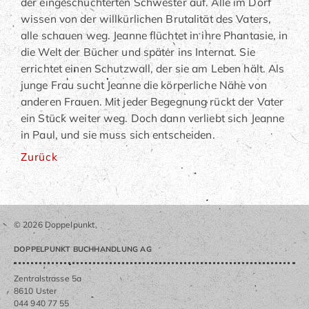
der eingeschüchterten Schwester auf. Alle im Dorf
wissen von der willkürlichen Brutalität des Vaters,
alle schauen weg. Jeanne flüchtet in ihre Phantasie, in
die Welt der Bücher und später ins Internat. Sie
errichtet einen Schutzwall, der sie am Leben hält. Als
junge Frau sucht Jeanne die körperliche Nähe von
anderen Frauen. Mit jeder Begegnung rückt der Vater
ein Stück weiter weg. Doch dann verliebt sich Jeanne
in Paul, und sie muss sich entscheiden.
Zurück
© 2026 Doppelpunkt
DOPPELPUNKT BUCHHANDLUNG AG
Zentralstrasse 5a
8610 Uster
044 940 77 55