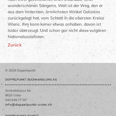
wunderschönen Sängerin. Weit ist der Weg, den er
aus dem hintersten, ärmlichsten Winkel Galiziens
zurückgelegt hat, vom Schtetl in die obersten Kreise
Wiens. Ihm kann keiner etwas anhaben, davon ist
Isidor überzeugt. Und schon gar nicht diese vulgären
Nationalsozialisten.
Zurück
© 2026 Doppelpunkt
DOPPELPUNKT BUCHHANDLUNG AG
Zentralstrasse 5a
8610 Uster
044 940 77 55
info@doppelpunkt-uster.ch
DOPPELPUNKT IM NETZ