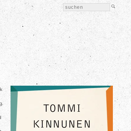
ck
g.
d