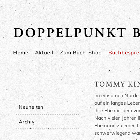
Navigation
Home
Aktuell
Zum Buch-Shop
Buchbespr
überspringen
TOMMY KIN
Im einsamen Norden 
auf ein langes Leben.
Navigation
Neuheiten
ihre Ehe mit dem vo
überspringen
Nach vielen Jahren 
Archiv
Ehemann zu einer Tat
schwerwiegend war. 