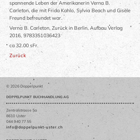
spannende Leben der Amerikanerin Verna B.
Carleton, die mit Frida Kahlo, Sylvia Beach und Gisèle
Freund befreundet war.
Verna B. Carleton, Zurück in Berlin, Aufbau Verlag
2016, 9783351036423
ca 32.00 sFr.
Zurück
© 2026 Doppelpunkt
DOPPELPUNKT BUCHHANDLUNG AG
Zentralstrasse 5a
8610 Uster
044 940 77 55
info@doppelpunkt-uster.ch