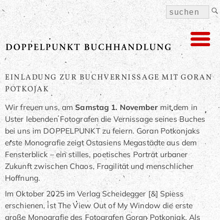
EINLADUNG ZUR BUCHVERNISSAGE MIT GORAN
POTKOJAK
Wir freuen uns, am
Samstag 1. November
mit dem in
Uster lebenden Fotografen die Vernissage seines Buches
bei uns im DOPPELPUNKT zu feiern. Goran Potkonjaks
erste Monografie zeigt Ostasiens Megastädte aus dem
Fensterblick – ein stilles, poetisches Porträt urbaner
Zukunft zwischen Chaos, Fragilität und menschlicher
Hoffnung.
Im Oktober 2025 im Verlag Scheidegger [&] Spiess
erschienen, ist The View Out of My Window die erste
große Monografie des Fotografen Goran Potkonjak. Als