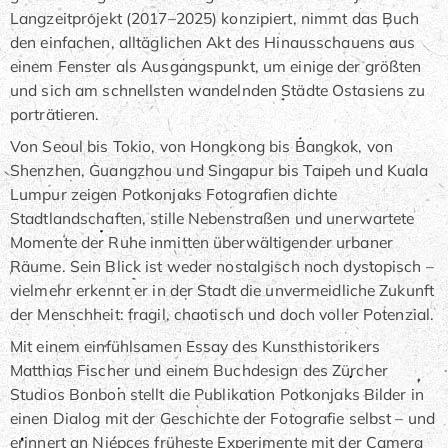
Langzeitprojekt (2017–2025) konzipiert, nimmt das Buch
den einfachen, alltäglichen Akt des Hinausschauens aus
einem Fenster als Ausgangspunkt, um einige der größten
und sich am schnellsten wandelnden Städte Ostasiens zu
porträtieren.
Von Seoul bis Tokio, von Hongkong bis Bangkok, von
Shenzhen, Guangzhou und Singapur bis Taipeh und Kuala
Lumpur zeigen Potkonjaks Fotografien dichte
Stadtlandschaften, stille Nebenstraßen und unerwartete
Momente der Ruhe inmitten überwältigender urbaner
Räume. Sein Blick ist weder nostalgisch noch dystopisch –
vielmehr erkennt er in der Stadt die unvermeidliche Zukunft
der Menschheit: fragil, chaotisch und doch voller Potenzial.
Mit einem einfühlsamen Essay des Kunsthistorikers
Matthias Fischer und einem Buchdesign des Zürcher
Studios Bonbon stellt die Publikation Potkonjaks Bilder in
einen Dialog mit der Geschichte der Fotografie selbst – und
erinnert an Niépces früheste Experimente mit der Camera